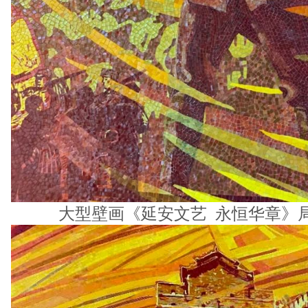
大型壁画《延安文艺 永恒华章》局