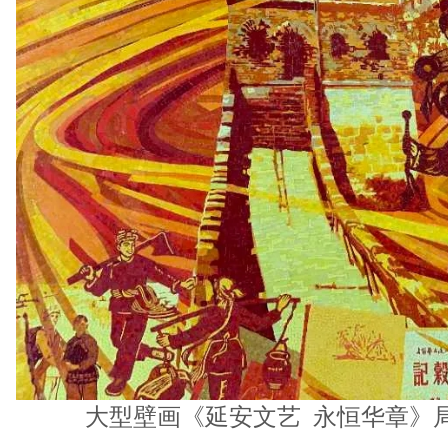
大型壁画《延安文艺 永恒华章》局