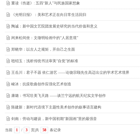
重读《伤逝》: 五四“新人”与民族国家想象
《光明日报》：美和艺术正在向日常生活回归
陶诚：新中国文艺院团发展史研究的当代价值和意义
闲来松间坐：文徵明绘画中的“人居意境”
郑晓华：以古人之规矩，开自己之生面
嵇绍玉：浅析传统书法审美“自觉”的标准
王岳川：君子不器 依仁游艺 ——论饶宗颐先生高迈出尘的学术艺术境界
峻冰：抗疫歌曲创作应强化艺术创造
康璐：书写壮美飞天路 ——谈兰宁远的航天纪实文学创作
陈建新：新时代语境下主题性美术创作的叙事语言建构
剑南：劳动与建设，新中国初期“新国画”里的最强音
当前
1
/
3
页|共
58
条记录