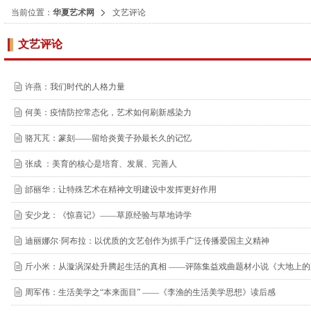
当前位置：
华夏艺术网
文艺评论
文艺评论
许燕：我们时代的人格力量
何美：疫情防控常态化，艺术如何刷新感染力
骆芃芃：篆刻——留给炎黄子孙最长久的记忆
张成 ：美育的核心是培育、发展、完善人
邰丽华：让特殊艺术在精神文明建设中发挥更好作用
安少龙：《惊喜记》——草原经验与草地诗学
迪丽娜尔·阿布拉：以优质的文艺创作为抓手广泛传播爱国主义精神
斤小米：从漩涡深处升腾起生活的真相 ——评陈集益戏曲题材小说《大地上的
周军伟：生活美学之“本来面目” ——《李渔的生活美学思想》读后感